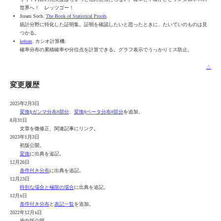
世界へ！ レッツゴー！
Joram Soch.
The Book of Statistical Proofs
.
統計分野に特化した証明集。証明を確認したいと思ったときに、たいていのものは見
つかる。
keisan
. カシオ計算機.
確率分布の累積確率や分位点を計算できる。グラフ表示でうっかりミス防止。
△
変更履歴
2025年2月3日
変換§ガンマ分布#部分
、
変換§ベータ分布#部分
を追加。
8月31日
文章を微修正、関連記事にリンク。
2023年1月3日
初版公開。
変換
に出典を追記。
12月26日
条件付き分布
に出典を追記。
12月23日
特別な場合と極限の場合
に出典を追記。
12月x日
条件付き分布
と
表記一覧
を追加。
2022年12月x日
途中版公開。