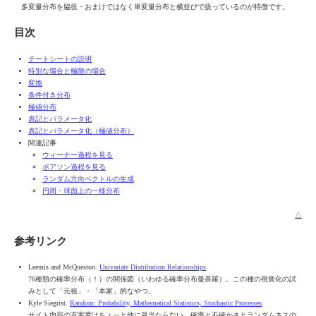
多変量分布を脇役・おまけではなく単変量分布と横並びで扱っているのが特徴です。
目次
チートシートの説明
特別な場合と極限の場合
変換
条件付き分布
極値分布
表記とパラメータ化
表記とパラメータ化（極値分布）
関連記事
ウィーナー過程を見る
ポアソン過程を見る
ランダム方向ベクトルの生成
円周・球面上の一様分布
△
参考リンク
Leemis and McQueston.
Univariate Distribution Relationships
.
76種類の確率分布（！）の関係図（いわゆる確率分布曼荼羅）。この種の視覚化の試
みとして「元祖」・「本家」的なやつ。
Kyle Siegrist.
Random: Probability, Mathematical Statistics, Stochastic Processes
.
サイト内容の充実度はちょっと他に見当たらない。確率と不確かさとランダムネスの