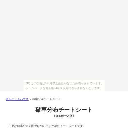
[PR] この広告は3ヶ月以上更新がないため表示されています。
ホームページを更新後24時間以内に表示されなくなります。
ギルバートハウス
› 確率分布チートシート
確率分布チートシート
〔ぎるばーと版〕
主要な確率分布の関係についてまとめたチートシートです。