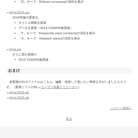
「D」キーで、Defined constantsの項目を表示
→
phys-2016.usr
2016年版の変更点
タイトル画面を追加
データを更新（2014 CODATA推奨値）
「F」キーで、Frequently used constantsの項目を表示
「A」キーで、Adopted valuesの項目を表示
→
phys.usr
さらに前の居残り
2010 CODATA推奨値
おまけ
未変換のXLSファイルはこちら。編集・改造して使いたい奇特な方がいましたらどう
ぞ。（変換ソフトのDL→
ユーザー辞書クリエーター
）
→
phys-2020.xls
→
phys-2016.xls
△ページ先頭へ
戻る