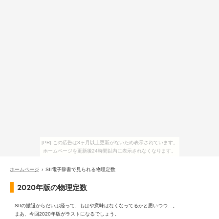
[PR] この広告は3ヶ月以上更新がないため表示されています。
ホームページを更新後24時間以内に表示されなくなります。
ホームページ
› SII電子辞書で見られる物理定数
2020年版の物理定数
SIIの撤退からだいぶ経って、もはや意味はなくなってるかと思いつつ…。
まあ、今回2020年版がラストになるでしょう。