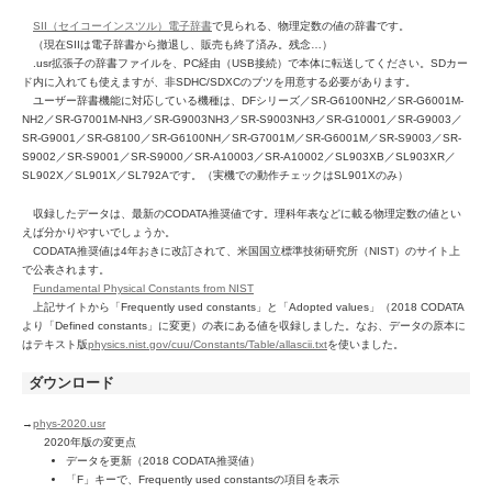
SII（セイコーインスツル）電子辞書
で見られる、物理定数の値の辞書です。
（現在SIIは電子辞書から撤退し、販売も終了済み。残念…）
.usr拡張子の辞書ファイルを、PC経由（USB接続）で本体に転送してください。SDカー
ド内に入れても使えますが、非SDHC/SDXCのブツを用意する必要があります。
ユーザー辞書機能に対応している機種は、DFシリーズ／SR-G6100NH2／SR-G6001M-
NH2／SR-G7001M-NH3／SR-G9003NH3／SR-S9003NH3／SR-G10001／SR-G9003／
SR-G9001／SR-G8100／SR-G6100NH／SR-G7001M／SR-G6001M／SR-S9003／SR-
S9002／SR-S9001／SR-S9000／SR-A10003／SR-A10002／SL903XB／SL903XR／
SL902X／SL901X／SL792Aです。（実機での動作チェックはSL901Xのみ）
収録したデータは、最新のCODATA推奨値です。理科年表などに載る物理定数の値とい
えば分かりやすいでしょうか。
CODATA推奨値は4年おきに改訂されて、米国国立標準技術研究所（NIST）のサイト上
で公表されます。
Fundamental Physical Constants from NIST
上記サイトから「Frequently used constants」と「Adopted values」（2018 CODATA
より「Defined constants」に変更）の表にある値を収録しました。なお、データの原本に
はテキスト版
physics.nist.gov/cuu/Constants/Table/allascii.txt
を使いました。
ダウンロード
→
phys-2020.usr
2020年版の変更点
データを更新（2018 CODATA推奨値）
「F」キーで、Frequently used constantsの項目を表示