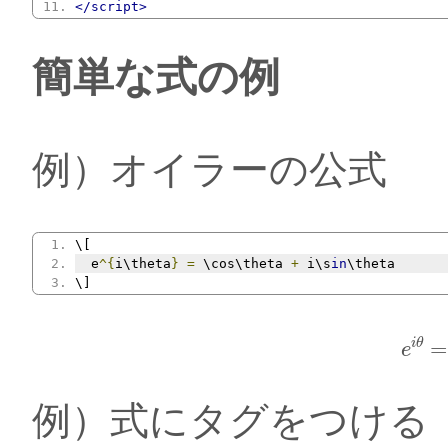
</script>
簡単な式の例
例）オイラーの公式
\[
  e
^{
i\theta
}
=
 \cos\theta 
+
 i\s
in
\theta
\]
e
i
i
θ
=
e
例）式にタグをつける