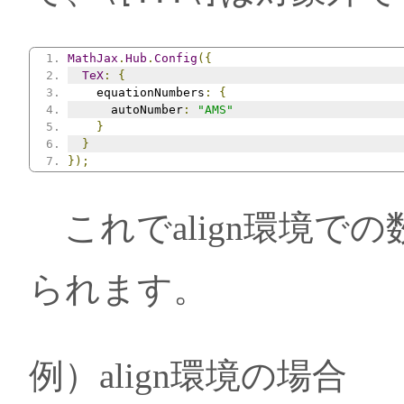
MathJax
.
Hub
.
Config
({
TeX
:
{
    equationNumbers
:
{
      autoNumber
:
"AMS"
}
}
});
これでalign環境での数式
られます。
例）align環境の場合