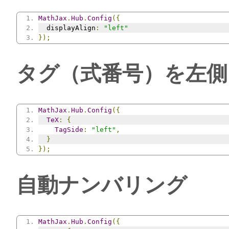
MathJax
.
Hub
.
Config
({
  displayAlign
:
"left"
});
タグ（式番号）を左側
MathJax
.
Hub
.
Config
({
TeX
:
{
TagSide
:
"left"
,
}
});
自動ナンバリング
MathJax
.
Hub
.
Config
({