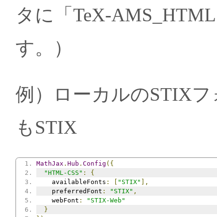
タに「TeX-AMS_H
す。）
例）ローカルのSTIX
もSTIX
MathJax
.
Hub
.
Config
({
"HTML-CSS"
:
{
    availableFonts
:
[
"STIX"
],
    preferredFont
:
"STIX"
,
    webFont
:
"STIX-Web"
}