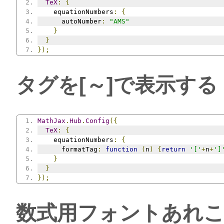
TeX
:
{
    equationNumbers
:
{
      autoNumber
:
"AMS"
}
}
});
タグを[～]で表示する
MathJax
.
Hub
.
Config
({
TeX
:
{
    equationNumbers
:
{
      formatTag
:
function
(
n
)
{
return
'['
+
n
+
']
}
}
});
数式用フォントあれ