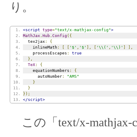
り。
<script
type
=
"text/x-mathjax-config"
>
MathJax
.
Hub
.
Config
({
  tex2jax
:
{
    inlineMath
:
[
[
'$'
,
'$'
],
[
'\\('
,
'\\)'
]
],
    processEscapes
:
true
},
TeX
:
{
    equationNumbers
:
{
      autoNumber
:
"AMS"
}
}
});
</script>
この「text/x-mathjax