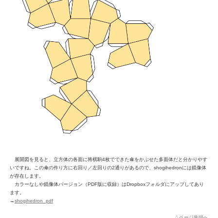
展開図を見ると、立方体の各面に将棋駒4枚でできた傘をかぶせた多面体だと分かりやす
いですね。この傘の作り方に右回り／左回りの2通りがあるので、shogihedronには鏡像体
が存在します。
カラーなしや鏡像体バージョン（PDF版に収録）はDropboxフォルダにアップしてあり
ます。
→
shogihedron_pdf
△ページ先頭へ