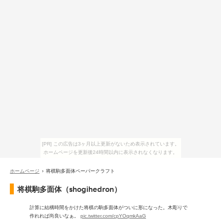
[PR] この広告は3ヶ月以上更新がないため表示されています。
ホームページを更新後24時間以内に表示されなくなります。
ホームページ
› 将棋駒多面体ペーパークラフト
将棋駒多面体（shogihedron）
計算に結構時間をかけた将棋の駒多面体がついに形になった。木彫りで
作れれば尚良いなぁ。
pic.twitter.com/cpYOqmkAaG