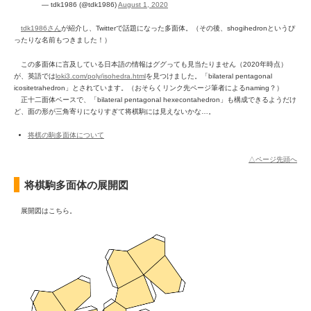
— tdk1986 (@tdk1986)
August 1, 2020
tdk1986さん
が紹介し、Twitterで話題になった多面体。（その後、shogihedronというぴ
ったりな名前もつきました！）
この多面体に言及している日本語の情報はググっても見当たりません（2020年時点）
が、英語では
loki3.com/poly/isohedra.html
を見つけました。「bilateral pentagonal
icositetrahedron」とされています。（おそらくリンク先ページ筆者によるnaming？）
正十二面体ベースで、「bilateral pentagonal hexecontahedron」も構成できるようだけ
ど、面の形が三角寄りになりすぎて将棋駒には見えないかな…。
将棋の駒多面体について
△ページ先頭へ
将棋駒多面体の展開図
展開図はこちら。