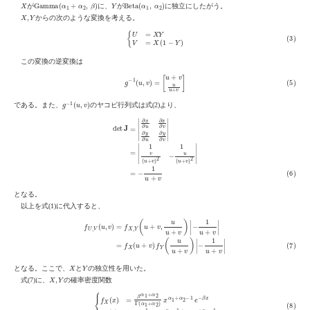
X
Gamma
(
α
1
+
α
2
,
β
)
Y
Beta
(
α
1
,
α
2
)
が
に、
が
に独立にしたがう。
X
,
Y
からの次のような変換を考える。
(3)
{
U
=
X
Y
V
=
X
(
1
−
Y
)
この変換の逆変換は
(5)
g
−
1
(
u
,
v
)
=
[
u
+
v
u
u
+
v
]
g
−
1
(
u
,
v
)
である。また、
のヤコビ行列式は式(2)より、
det
J
=
|
∂
x
∂
u
∂
x
∂
v
∂
y
∂
u
∂
y
∂
v
|
=
|
1
1
v
(
u
+
v
)
2
−
u
(
u
+
v
)
2
|
(6)
=
−
1
u
+
v
となる。
以上を式(1)に代入すると、
f
U
,
V
(
u
,
v
)
=
f
X
,
Y
(
u
+
v
,
u
u
+
v
)
|
−
1
u
+
v
|
(7)
=
f
X
(
u
+
v
)
f
Y
(
u
u
+
v
)
|
−
1
u
+
v
|
X
Y
となる。ここで、
と
の独立性を用いた。
X
,
Y
式(7)に、
の確率密度関数
(8)
{
f
X
(
x
)
=
β
α
1
+
α
2
Γ
(
α
1
+
α
2
)
x
α
1
+
α
2
−
1
e
−
β
x
f
Y
(
y
)
=
1
B
(
α
1
,
α
2
)
y
α
1
−
1
(
1
−
y
)
α
2
−
1