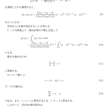
を適用したのち整理すると、
(9)
f
U
,
V
(
u
,
v
)
=
Γ
(
α
1
+
α
2
+
β
)
Γ
(
α
1
)
Γ
(
α
2
)
Γ
(
β
)
(
1
−
v
)
β
−
1
u
α
1
−
1
(
v
−
u
)
α
2
−
1
のようになる。
v
式(9)から
を積分消去することを考える。
U
≤
V
の関係より、積分区間の下限に注意して、
f
U
(
u
)
=
∫
u
1
f
U
,
V
(
u
,
v
)
d
v
(10)
=
Γ
(
α
1
+
α
2
+
β
)
Γ
(
α
1
)
Γ
(
α
2
)
Γ
(
β
)
u
α
1
−
1
∫
u
1
(
1
−
v
)
β
−
1
(
v
−
u
)
α
2
−
1
d
v
となる。
積分を進めるため、
(11)
v
−
u
1
−
u
=
t
と置換する。
v
について解くと、
(12)
v
=
(
1
−
u
)
t
+
u
t
で、
での微分は
(13)
d
v
d
t
=
1
−
u
v
:
u
→
1
t
:
0
→
1
である。また、
と変化するとき、
と変化する。
したがって、式(10)の積分部分は、