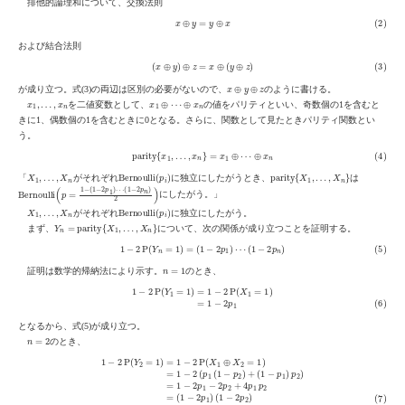
排他的論理和について、交換法則
(2)
x
⊕
y
=
y
⊕
x
および結合法則
(3)
(
x
⊕
y
)
⊕
z
=
x
⊕
(
y
⊕
z
)
x
⊕
y
⊕
z
が成り立つ。式(3)の両辺は区別の必要がないので、
のように書ける。
x
1
,
…
,
x
n
x
1
⊕
⋯
⊕
x
n
を二値変数として、
の値をパリティといい、奇数個の1を含むと
きに1、偶数個の1を含むときに0となる。さらに、関数として見たときパリティ関数とい
う。
(4)
parity
{
x
1
,
…
,
x
n
}
=
x
1
⊕
⋯
⊕
x
n
X
1
,
…
,
X
n
Bernoulli
(
p
i
)
parity
{
X
1
,
…
,
X
n
}
「
がそれぞれ
に独立にしたがうとき、
は
Bernoulli
(
p
=
1
−
(
1
−
2
p
1
)
⋯
(
1
−
2
p
n
)
2
)
にしたがう。」
X
1
,
…
,
X
n
Bernoulli
(
p
i
)
がそれぞれ
に独立にしたがう。
Y
n
=
parity
{
X
1
,
…
,
X
n
}
まず、
について、次の関係が成り立つことを証明する。
(5)
1
−
2
P
(
Y
n
=
1
)
=
(
1
−
2
p
1
)
⋯
(
1
−
2
p
n
)
n
=
1
証明は数学的帰納法により示す。
のとき、
1
−
2
P
(
Y
1
=
1
)
=
1
−
2
P
(
X
1
=
1
)
(6)
=
1
−
2
p
1
となるから、式(5)が成り立つ。
n
=
2
のとき、
1
−
2
P
(
Y
2
=
1
)
=
1
−
2
P
(
X
1
⊕
X
2
=
1
)
=
1
−
2
(
p
1
(
1
−
p
2
)
+
(
1
−
p
1
)
p
2
)
=
1
−
2
p
1
−
2
p
2
+
4
p
1
p
2
(7)
=
(
1
−
2
p
1
)
(
1
−
2
p
2
)