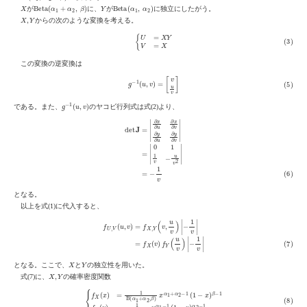
X
Beta
(
α
1
+
α
2
,
β
)
Y
Beta
(
α
1
,
α
2
)
が
に、
が
に独立にしたがう。
X
,
Y
からの次のような変換を考える。
(3)
{
U
=
X
Y
V
=
X
この変換の逆変換は
(5)
g
−
1
(
u
,
v
)
=
[
v
u
v
]
g
−
1
(
u
,
v
)
である。また、
のヤコビ行列式は式(2)より、
det
J
=
|
∂
x
∂
u
∂
x
∂
v
∂
y
∂
u
∂
y
∂
v
|
=
|
0
1
1
v
−
u
v
2
|
(6)
=
−
1
v
となる。
以上を式(1)に代入すると、
f
U
,
V
(
u
,
v
)
=
f
X
,
Y
(
v
,
u
v
)
|
−
1
v
|
(7)
=
f
X
(
v
)
f
Y
(
u
v
)
|
−
1
v
|
X
Y
となる。ここで、
と
の独立性を用いた。
X
,
Y
式(7)に、
の確率密度関数
(8)
{
f
X
(
x
)
=
1
B
(
α
1
+
α
2
,
β
)
x
α
1
+
α
2
−
1
(
1
−
x
)
β
−
1
f
Y
(
y
)
=
1
B
(
α
1
,
α
2
)
y
α
1
−
1
(
1
−
y
)
α
2
−
1