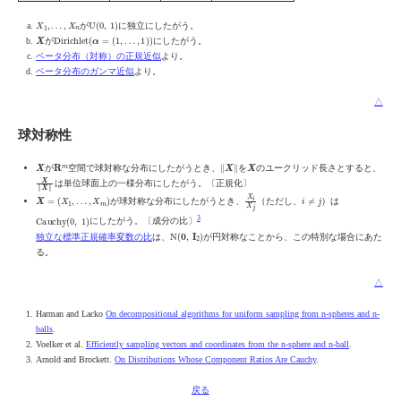
X
1
,
…
,
X
n
U
(
0
,
1
)
が
に独立にしたがう。
X
Dirichlet
(
α
=
(
1
,
…
,
1
)
)
が
にしたがう。
ベータ分布（対称）の正規近似
より。
ベータ分布のガンマ近似
より。
△
球対称性
X
R
m
‖
X
‖
X
が
空間で球対称な分布にしたがうとき、
を
のユークリッド長さとすると、
X
‖
X
‖
は単位球面上の一様分布にしたがう。〔正規化〕
X
=
(
X
1
,
…
,
X
m
)
X
i
X
j
i
≠
j
が球対称な分布にしたがうとき、
（ただし、
）は
Cauchy
(
0
,
1
)
3
にしたがう。〔成分の比〕
N
(
0
,
I
2
)
独立な標準正規確率変数の比
は、
が円対称なことから、この特別な場合にあた
る。
△
Harman and Lacko
On decompositional algorithms for uniform sampling from n-spheres and n-
balls
.
Voelker et al.
Efficiently sampling vectors and coordinates from the n-sphere and n-ball
.
Arnold and Brockett.
On Distributions Whose Component Ratios Are Cauchy
.
戻る