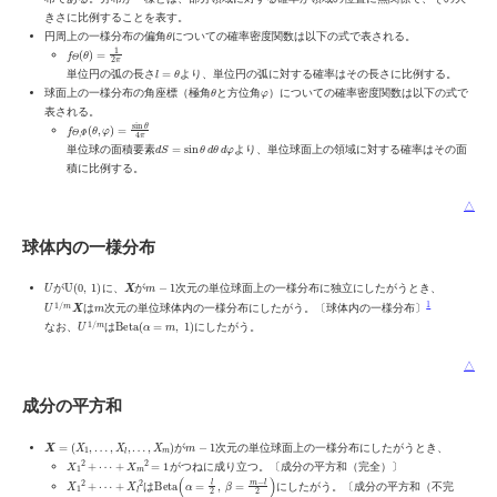
きさに比例することを表す。
θ
円周上の一様分布の偏角
についての確率密度関数は以下の式で表される。
f
Θ
(
θ
)
=
1
2
π
l
=
θ
単位円の弧の長さ
より、単位円の弧に対する確率はその長さに比例する。
θ
φ
球面上の一様分布の角座標（極角
と方位角
）についての確率密度関数は以下の式で
表される。
f
Θ
,
Φ
(
θ
,
φ
)
=
sin
θ
4
π
d
S
=
sin
θ
d
θ
d
φ
単位球の面積要素
より、単位球面上の領域に対する確率はその面
積に比例する。
△
球体内の一様分布
U
U
(
0
,
1
)
X
m
−
1
が
に、
が
次元の単位球面上の一様分布に独立にしたがうとき、
U
1
/
m
X
m
1
は
次元の単位球体内の一様分布にしたがう。〔球体内の一様分布〕
U
1
/
m
Beta
(
α
=
m
,
1
)
なお、
は
にしたがう。
△
成分の平方和
X
=
(
X
1
,
…
,
X
l
,
…
,
X
m
)
m
−
1
が
次元の単位球面上の一様分布にしたがうとき、
X
1
2
+
⋯
+
X
m
2
=
1
がつねに成り立つ。〔成分の平方和（完全）〕
X
1
2
+
⋯
+
X
l
2
Beta
(
α
=
l
2
,
β
=
m
−
l
2
)
は
にしたがう。〔成分の平方和（不完