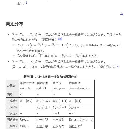
1
全）〕
△
周辺分布
X
=
(
X
1
,
…
,
X
m
)
m
−
1
X
i
が
次元の単位球面上の一様分布にしたがうとき、
はベータ
証明
型の分布にしたがう。〔周辺分布〕
X
i
Beta
(
α
=
m
−
1
2
,
β
=
m
−
1
2
,
−
1
,
1
)
Beta
(
α
,
β
,
a
,
b
)
[
a
,
b
]
は
にしたがう。※
は
上
のベータ分布を表す。
X
i
+
1
2
Beta
(
α
=
m
−
1
2
,
β
=
m
−
1
2
)
言い換えれば、
は
にしたがう。
X
=
(
X
1
,
…
,
X
m
)
m
−
1
が
次元の単位球面上の一様分布にしたがうとき、
(
X
1
,
…
,
X
m
−
2
)
m
−
2
2
は
次元の単位球体内の一様分布にしたがう。〔成分消去法〕
R
n
空間における各種一様分布の周辺分布
単位立方体
単位球体
単位球
標準単体
台集合
unit cube
unit ball
unit sphere
standard simplex
備考
a
－
－
b
x
i
∈
[
0
,
1
]
x
i
∈
[
−
1
,
1
]
x
i
∈
[
−
1
,
1
]
x
i
∈
[
0
,
1
]
（成分）
∑
i
x
i
2
≤
1
∑
i
x
i
2
=
1
∑
i
x
i
=
1
（制約）
－
n
n
n
−
1
n
−
1
（次元）
U
(
0
,
1
)
Beta
(
1
,
β
=
n
−
1
)
周辺分布
ベータ型
ベータ型
U
(
0
,
1
)
c
c
d
（極限）
正規分布
正規分布
指数分布