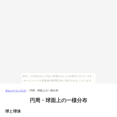
[PR] この広告は3ヶ月以上更新がないため表示されています。
ホームページを更新後24時間以内に表示されなくなります。
ギルバートハウス
› 円周・球面上の一様分布
円周・球面上の一様分布
球と球体