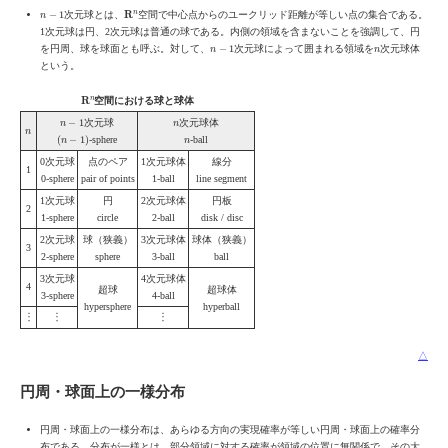
n
−
1
R
n
次元球とは、
空間で中心点からのユークリッド距離が等しい点の集合である。
1次元球は円、2次元球は普通の球である。内側の領域を含まないことを強調して、円
n
−
1
n
を円周、球を球面とも呼ぶ。対して、
次元球によって囲まれる領域を
次元球体
という。
R
n
空間における球と球体
n
−
1
n
次元球
次元球体
n
(
n
−
1
)
n
-sphere
-ball
0次元球
点のペア
1次元球体
線分
1
0-sphere
pair of points
1-ball
line segment
1次元球
円
2次元球体
円板
2
1-sphere
circle
2-ball
disk / disc
2次元球
球（狭義）
3次元球体
球体（狭義）
3
2-sphere
sphere
3-ball
ball
3次元球
4次元球体
4
超球
超球体
3-sphere
4-ball
hypersphere
hyperball
︙
︙
︙
△
円周・球面上の一様分布
円周・球面上の一様分布は、あらゆる方向の実現確率が等しい円周・球面上の確率分
布である。分布が一様とは、部分領域に対する確率が領域の位置に無関係で、その大